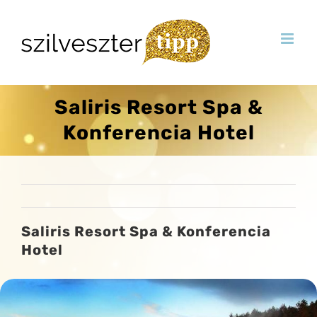
Skip
to
content
Saliris Resort Spa &
Konferencia Hotel
Saliris Resort Spa & Konferencia
Hotel