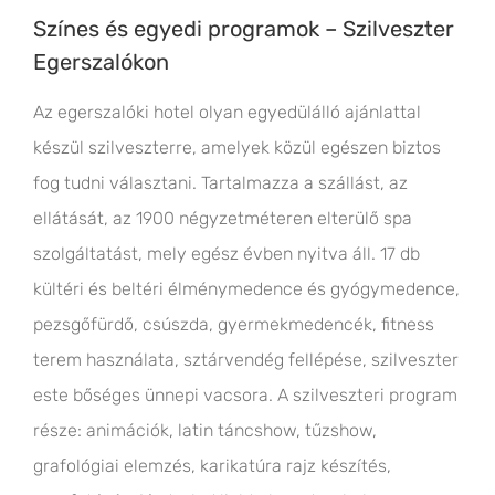
Színes és egyedi programok – Szilveszter
Egerszalókon
Az egerszalóki hotel olyan egyedülálló ajánlattal
készül szilveszterre, amelyek közül egészen biztos
fog tudni választani. Tartalmazza a szállást, az
ellátását, az 1900 négyzetméteren elterülő spa
szolgáltatást, mely egész évben nyitva áll. 17 db
kültéri és beltéri élménymedence és gyógymedence,
pezsgőfürdő, csúszda, gyermekmedencék, fitness
terem használata, sztárvendég fellépése, szilveszter
este bőséges ünnepi vacsora. A szilveszteri program
része: animációk, latin táncshow, tűzshow,
grafológiai elemzés, karikatúra rajz készítés,