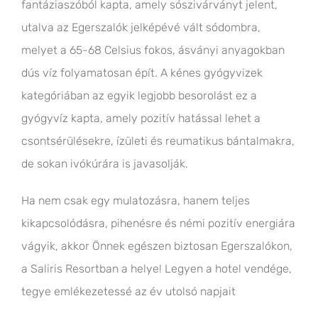
fantáziaszóból kapta, amely sószivárványt jelent,
utalva az Egerszalók jelképévé vált sódombra,
melyet a 65-68 Celsius fokos, ásványi anyagokban
dús víz folyamatosan épít. A kénes gyógyvizek
kategóriában az egyik legjobb besorolást ez a
gyógyvíz kapta, amely pozitív hatással lehet a
csontsérülésekre, ízületi és reumatikus bántalmakra,
de sokan ivókúrára is javasolják.
Ha nem csak egy mulatozásra, hanem teljes
kikapcsolódásra, pihenésre és némi pozitív energiára
vágyik, akkor Önnek egészen biztosan Egerszalókon,
a Saliris Resortban a helye! Legyen a hotel vendége,
tegye emlékezetessé az év utolsó napjait