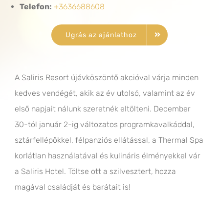
Telefon:
+3636688608
Ugrás az ajánlathoz
A Saliris Resort újévköszöntő akcióval várja minden
kedves vendégét, akik az év utolsó, valamint az év
első napjait nálunk szeretnék eltölteni. December
30-tól január 2-ig változatos programkavalkáddal,
sztárfellépőkkel, félpanziós ellátással, a Thermal Spa
korlátlan használatával és kulináris élményekkel vár
a Saliris Hotel. Töltse ott a szilvesztert, hozza
magával családját és barátait is!