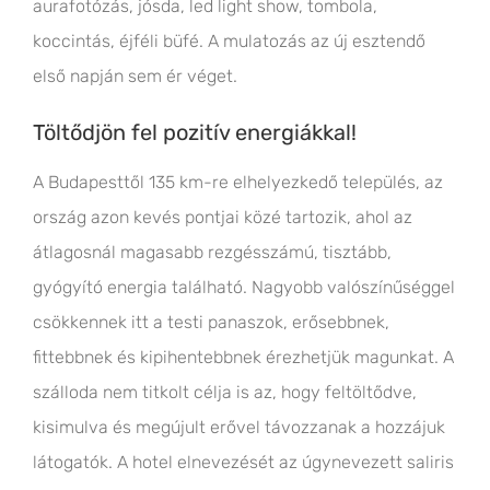
aurafotózás, jósda, led light show, tombola,
koccintás, éjféli büfé. A mulatozás az új esztendő
első napján sem ér véget.
Töltődjön fel pozitív energiákkal!
A Budapesttől 135 km-re elhelyezkedő település, az
ország azon kevés pontjai közé tartozik, ahol az
átlagosnál magasabb rezgésszámú, tisztább,
gyógyító energia található. Nagyobb valószínűséggel
csökkennek itt a testi panaszok, erősebbnek,
fittebbnek és kipihentebbnek érezhetjük magunkat. A
szálloda nem titkolt célja is az, hogy feltöltődve,
kisimulva és megújult erővel távozzanak a hozzájuk
látogatók. A hotel elnevezését az úgynevezett saliris