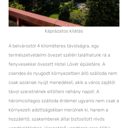
Káprázatos kilátás
A belvárostól 4 kilométeres távolságra, egy
természetvédelmi övezet szélén találhatunk rá a
fenyvesekkel övezett Hotel Lövér épületére. A
csendes és nyugodt környezetben álló szálloda nem
csak azoknak nyújt menedéket, akik a város zajától
távol szeretnének eltölteni néhány napot. A
háromcsillagos szálloda érdemei ugyanis nem csak a
környezeti adottságokban merülnek ki, hanem a
hozzáértő, szakemberek által biztosított nívós