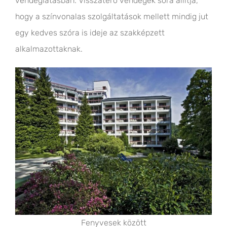
vendéglátásban. Visszatérő vendégek sora állítja,
hogy a színvonalas szolgáltatások mellett mindig jut
egy kedves szóra is ideje az szakképzett
alkalmazottaknak.
Fenyvesek között