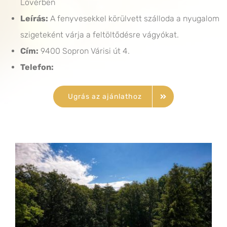
Lövérben
Leírás:
A fenyvesekkel körülvett szálloda a nyugalom
szigeteként várja a feltöltődésre vágyókat.
Cím:
9400 Sopron Várisi út 4.
Telefon:
Ugrás az ajánlathoz