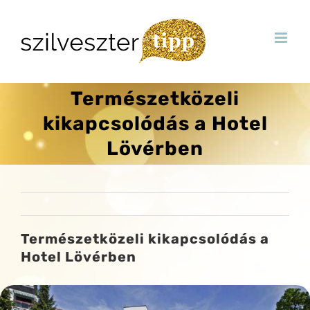
Skip
to
content
Természetközeli
kikapcsolódás a Hotel
Lövérben
Természetközeli kikapcsolódás a
Hotel Lövérben