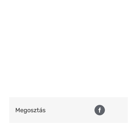
Megosztás
Facebook