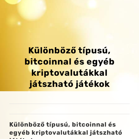
Különböző típusú,
bitcoinnal és egyéb
kriptovalutákkal
játszható játékok
Különböző típusú, bitcoinnal és
egyéb kriptovalutákkal játszható