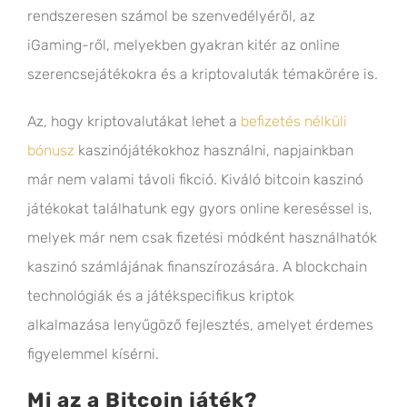
rendszeresen számol be szenvedélyéről, az
iGaming-ről, melyekben gyakran kitér az online
szerencsejátékokra és a kriptovaluták témakörére is.
Az, hogy kriptovalutákat lehet a
befizetés nélküli
bónusz
kaszinójátékokhoz használni, napjainkban
már nem valami távoli fikció. Kiváló bitcoin kaszinó
játékokat találhatunk egy gyors online kereséssel is,
melyek már nem csak fizetési módként használhatók
kaszinó számlájának finanszírozására. A blockchain
technológiák és a játékspecifikus kriptok
alkalmazása lenyűgöző fejlesztés, amelyet érdemes
figyelemmel kísérni.
Mi az a Bitcoin játék?