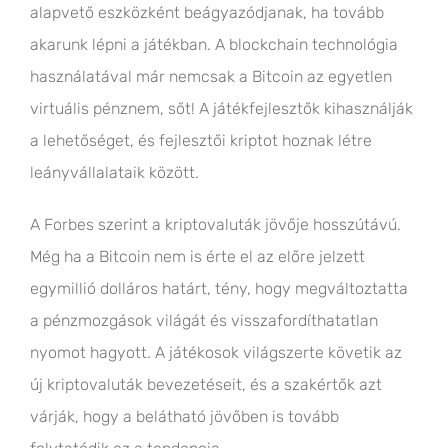
alapvető eszközként beágyazódjanak, ha tovább
akarunk lépni a játékban. A blockchain technológia
használatával már nemcsak a Bitcoin az egyetlen
virtuális pénznem, sőt! A játékfejlesztők kihasználják
a lehetőséget, és fejlesztői kriptot hoznak létre
leányvállalataik között.
A Forbes szerint a kriptovaluták jövője hosszútávú.
Még ha a Bitcoin nem is érte el az előre jelzett
egymillió dolláros határt, tény, hogy megváltoztatta
a pénzmozgások világát és visszafordíthatatlan
nyomot hagyott. A játékosok világszerte követik az
új kriptovaluták bevezetéseit, és a szakértők azt
várják, hogy a belátható jövőben is tovább