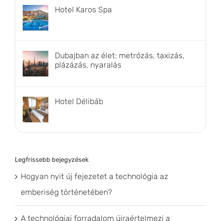
Hotel Karos Spa
Dubajban az élet: metrózás, taxizás,
plázázás, nyaralás
Hotel Délibáb
Legfrissebb bejegyzések
Hogyan nyit új fejezetet a technológia az
emberiség történetében?
A technológiai forradalom újraértelmezi a