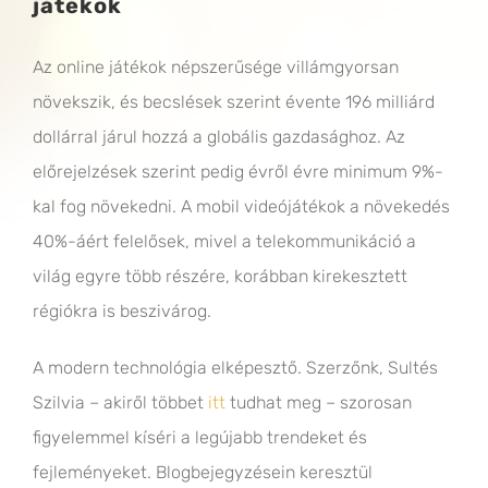
játékok
Az online játékok népszerűsége villámgyorsan
növekszik, és becslések szerint évente 196 milliárd
dollárral járul hozzá a globális gazdasághoz. Az
előrejelzések szerint pedig évről évre minimum 9%-
kal fog növekedni. A mobil videójátékok a növekedés
40%-áért felelősek, mivel a telekommunikáció a
világ egyre több részére, korábban kirekesztett
régiókra is beszivárog.
A modern technológia elképesztő. Szerzőnk, Sultés
Szilvia – akiről többet
itt
tudhat meg – szorosan
figyelemmel kíséri a legújabb trendeket és
fejleményeket. Blogbejegyzésein keresztül