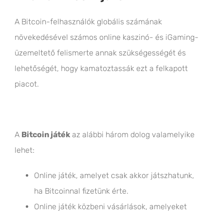
A Bitcoin-felhasználók globális számának
növekedésével számos online kaszinó- és iGaming-
üzemeltető felismerte annak szükségességét és
lehetőségét, hogy kamatoztassák ezt a felkapott
piacot.
A
Bitcoin játék
az alábbi három dolog valamelyike
lehet:
Online játék, amelyet csak akkor játszhatunk,
ha Bitcoinnal fizetünk érte.
Online játék közbeni vásárlások, amelyeket