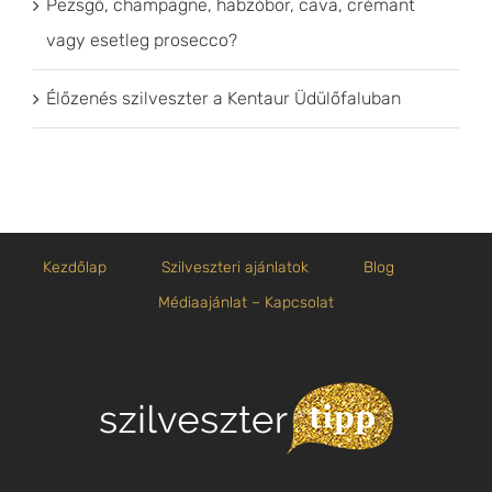
Pezsgő, champagne, habzóbor, cava, crémant
vagy esetleg prosecco?
Élőzenés szilveszter a Kentaur Üdülőfaluban
Kezdőlap
Szilveszteri ajánlatok
Blog
Médiaajánlat – Kapcsolat