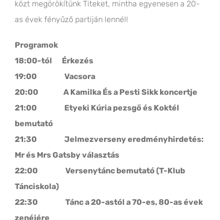
közt megörökítünk Titeket, mintha egyenesen a 20-
as évek fényűző partiján lennél!
Programok
18:00-tól Érkezés
19:00 Vacsora
20:00 A Kamilka És a Pesti Sikk koncertje
21:00 Etyeki Kúria pezsgő és Koktél
bemutató
21:30 Jelmezverseny eredményhirdetés:
Mr és Mrs Gatsby választás
22:00 Versenytánc bemutató (T-Klub
Tánciskola)
22:30 Tánc a 20-astól a 70-es, 80-as évek
zenéjére