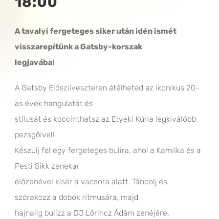
18:00
A tavalyi fergeteges siker után idén ismét
visszarepítünk a Gatsby-korszak
legjavába!
A Gatsby Előszilveszteren átélheted az ikonikus 20-
as évek hangulatát és
stílusát és koccinthatsz az Etyeki Kúria legkiválóbb
pezsgőivel!
Készülj fel egy fergeteges bulira, ahol a Kamilka és a
Pesti Sikk zenekar
élőzenével kísér a vacsora alatt. Táncolj és
szórakozz a dobok ritmusára, majd
hajnalig bulizz a DJ Lőrincz Ádám zenéjére.