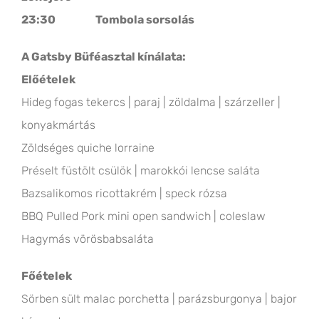
23:30 Tombola sorsolás
A Gatsby Büféasztal kínálata:
Előételek
Hideg fogas tekercs | paraj | zöldalma | szárzeller |
konyakmártás
Zöldséges quiche lorraine
Préselt füstölt csülök | marokkói lencse saláta
Bazsalikomos ricottakrém | speck rózsa
BBQ Pulled Pork mini open sandwich | coleslaw
Hagymás vörösbabsaláta
Főételek
Sörben sült malac porchetta | parázsburgonya | bajor