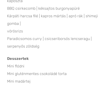
káposzta
BBQ csirkecomb | kéksajtos burgonyapüré
Kárpáti harcsa filé | kapros mártás | apró rák | shimeji
gomba |
vörösrizs
Paradicsomos curry | csicseriborsós lencseragu |
serpenyős zöldség
Desszertek
Mini flódni
Mini gluténmentes csokoládé torta
Mini madártej